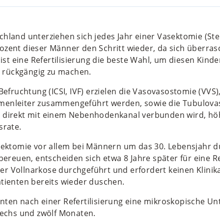
hland unterziehen sich jedes Jahr einer Vasektomie (Ster
ozent dieser Männer den Schritt wieder, da sich überra
 ist eine Refertilisierung die beste Wahl, um diesen Kind
e) rückgängig zu machen.
Befruchtung (ICSI, IVF) erzielen die Vasovasostomie (VVS)
enleiter zusammengeführt werden, sowie die Tubulovaso
 direkt mit einem Nebenhodenkanal verbunden wird, hö
srate.
sektomie vor allem bei Männern um das 30. Lebensjahr d
bereuen, entscheiden sich etwa 8 Jahre später für eine Ref
nter Vollnarkose durchgeführt und erfordert keinen Klini
tienten bereits wieder duschen.
nten nach einer Refertilisierung eine mikroskopische U
sechs und zwölf Monaten.