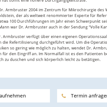
hat somit eine höhere Durchgängigkeitsrate.
e Dr. Armbruster 2004 im Zentrum für Mikrochirurgie des W
ldstein, der als weltweit renommierter Experte für Refert
it etwa 100 Durchführungen im Jahr einen Schwerpunkt sei
m Mann war Dr. Armbruster auch in der Sendung “Volle Ka
r. Armbruster verfügt über einen eigenen Operationssaa
h die Refertilisierung durchgeführt wird. Um die Operat
siken so gering wie möglich zu halten, wendet Dr. Armbru
für den Eingriff an. Im Normalfall ist es den Patienten b
ch zu duschen und sich körperlich leicht zu betätigen.
 aufnehmen
Termin anfrage